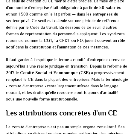
Le seuil de création du CE mérite d’être précisé. La mise en place
d’un comité d’entreprise était obligatoire à partir de
50 salariés
—
et non 1 500 comme on le lit parfois — dans les entreprises du
secteur privé. Ce seuil est calculé sur une période de référence
définie par le Code du travail. En dessous de ce seuil, d’autres
formes de représentation du personnel s’appliquent. Les syndicats
reconnus, comme la
CGT, la CFDT ou FO
, jouent souvent un rôle
actif dans la constitution et l’animation de ces instances.
Il faut garder à l’esprit que le terme « comité d’entreprise » renvoie
aujourd’hui à une réalité juridique en transition. Depuis la réforme de
2017, le
Comité Social et Économique (CSE)
a progressivement
remplacé le CE dans la plupart des entreprises. Mais la terminologie
« comité d’entreprise » reste largement utilisée dans le langage
courant, et les droits qu’elle recouvre sont toujours d’actualité
sous une nouvelle forme institutionnelle.
Les attributions concrètes d’un CE
Le comité d’entreprise n’est pas un simple organe consultatif. Ses
attributions se divisent en deux grandes catégories : les missions