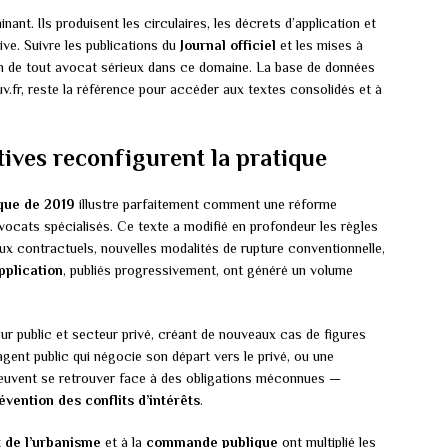
ant. Ils produisent les circulaires, les décrets d’application et
tive. Suivre les publications du
Journal officiel
et les mises à
dien de tout avocat sérieux dans ce domaine. La base de données
uv.fr, reste la référence pour accéder aux textes consolidés et à
tives reconfigurent la pratique
ique de 2019
illustre parfaitement comment une réforme
 avocats spécialisés. Ce texte a modifié en profondeur les règles
ux contractuels, nouvelles modalités de rupture conventionnelle,
pplication
, publiés progressivement, ont généré un volume
eur public et secteur privé, créant de nouveaux cas de figures
agent public qui négocie son départ vers le privé, ou une
 peuvent se retrouver face à des obligations méconnues —
évention des conflits d’intérêts
.
t de l’urbanisme
et à la
commande publique
ont multiplié les