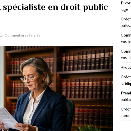
Divor
 spécialiste en droit public
juge
Ordon
puiss
Comme
Commentaires fermés
vos i
Comme
vos d
Avocat
Ordon
juridi
Prend
public
Ordon
incon