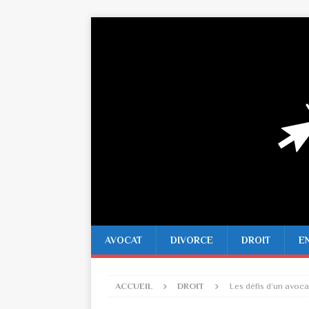
AVOCAT
DIVORCE
DROIT
E
ACCUEIL
DROIT
Les défis d’un avocat