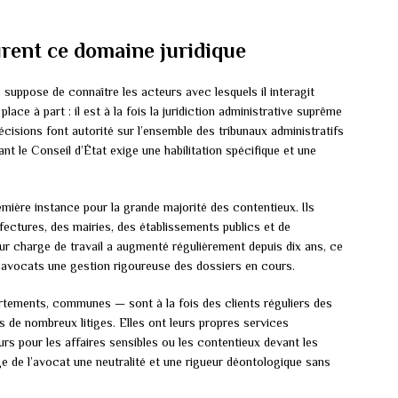
urent ce domaine juridique
 suppose de connaître les acteurs avec lesquels il interagit
ace à part : il est à la fois la juridiction administrative suprême
écisions font autorité sur l’ensemble des tribunaux administratifs
ant le Conseil d’État exige une habilitation spécifique et une
mière instance pour la grande majorité des contentieux. Ils
éfectures, des mairies, des établissements publics et de
ur charge de travail a augmenté régulièrement depuis dix ans, ce
x avocats une gestion rigoureuse des dossiers en cours.
tements, communes — sont à la fois des clients réguliers des
s de nombreux litiges. Elles ont leurs propres services
urs pour les affaires sensibles ou les contentieux devant les
ige de l’avocat une neutralité et une rigueur déontologique sans