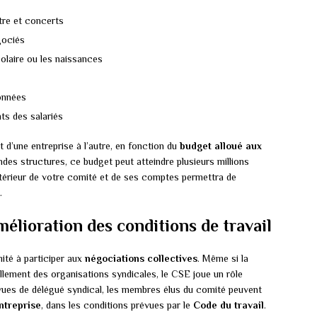
âtre et concerts
gociés
olaire ou les naissances
onnées
nts des salariés
 d’une entreprise à l’autre, en fonction du
budget alloué aux
ndes structures, ce budget peut atteindre plusieurs millions
térieur de votre comité et de ses comptes permettra de
.
mélioration des conditions de travail
ité à participer aux
négociations collectives
. Même si la
llement des organisations syndicales, le CSE joue un rôle
urvues de délégué syndical, les membres élus du comité peuvent
ntreprise
, dans les conditions prévues par le
Code du travail
.