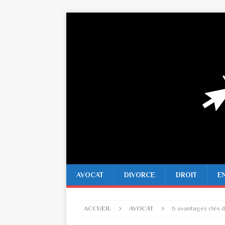
AVOCAT
DIVORCE
DROIT
E
ACCUEIL
AVOCAT
6 avantages clés du