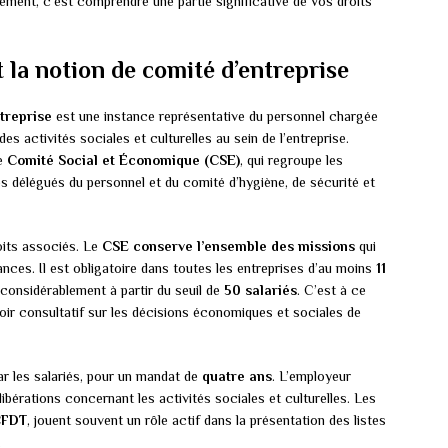
ment, c’est comprendre une partie significative de vos droits
 la notion de comité d’entreprise
treprise
est une instance représentative du personnel chargée
des activités sociales et culturelles au sein de l’entreprise.
le
Comité Social et Économique (CSE)
, qui regroupe les
es délégués du personnel et du comité d’hygiène, de sécurité et
roits associés. Le
CSE conserve l’ensemble des missions
qui
ances. Il est obligatoire dans toutes les entreprises d’au moins
11
t considérablement à partir du seuil de
50 salariés
. C’est à ce
voir consultatif sur les décisions économiques et sociales de
r les salariés, pour un mandat de
quatre ans
. L’employeur
libérations concernant les activités sociales et culturelles. Les
FDT
, jouent souvent un rôle actif dans la présentation des listes
.