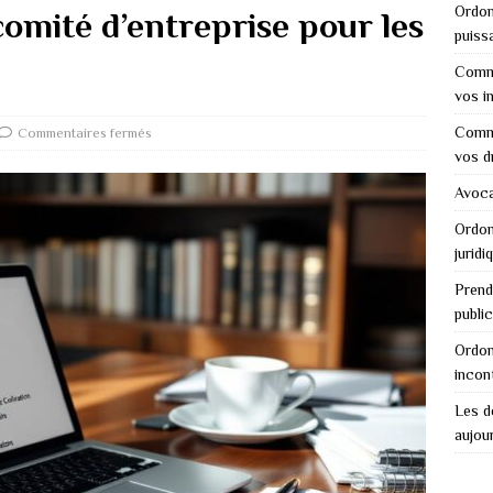
Ordon
comité d’entreprise pour les
puiss
Comme
vos i
Comme
Commentaires fermés
vos d
Avocat
Ordon
juridi
Prend
public
Ordon
incon
Les dé
aujour