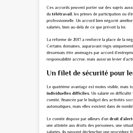
Ces accords peuvent porter sur des sujets aussi 
du
télétravail
, les primes de participation ou d
professionnelle. Un accord bien négocié amélior
salariés, bien au-delà de ce que prévoit la loi.
La réforme de 2017 a renforcé la place de la nég
Certains domaines, auparavant régis uniquement 
désormais être aménagés par accord d’entrepris
responsabilité accrue, mais aussi un levier d’act
Un filet de sécurité pour le
Le quatrième avantage est moins visible, mais to
individuelles difficiles
. Un salarié en difficult
comité, financée par le budget des activités soci
automatiques, mais elles existent dans de nombr
Le comité dispose par ailleurs d’un
droit d’aler
une atteinte aux droits des personnes, une situa
salariés, ils peuvent déclencher une procédure f