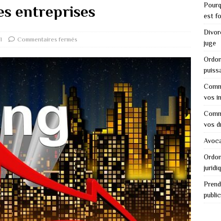
Pourq
es entreprises
est f
Divor
l
Commentaires fermés
juge
Ordon
puiss
Comme
vos i
Comme
vos d
Avocat
Ordon
juridi
Prend
public