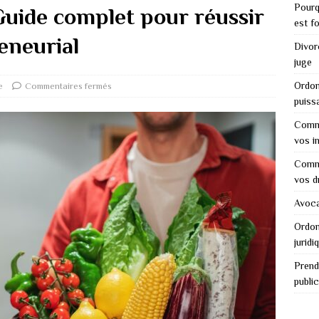
Pourq
Guide complet pour réussir
est f
eneurial
Divor
juge
Ordon
e
Commentaires fermés
puiss
Comme
vos i
Comme
vos d
Avocat
Ordon
juridi
Prend
public