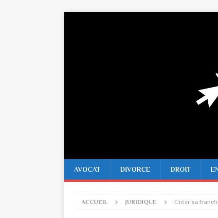
AVOCAT
DIVORCE
DROIT
E
ACCUEIL
JURIDIQUE
Créer sa franch