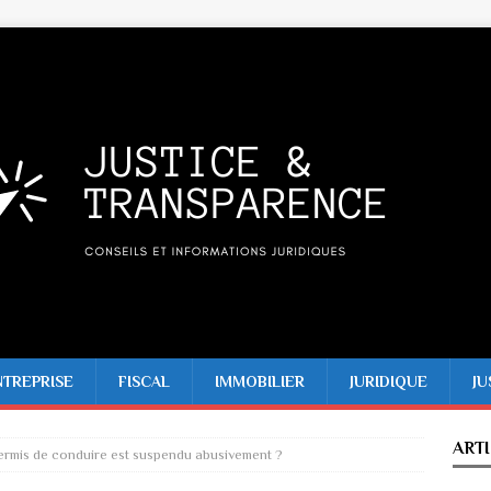
NTREPRISE
FISCAL
IMMOBILIER
JURIDIQUE
JU
ART
permis de conduire est suspendu abusivement ?