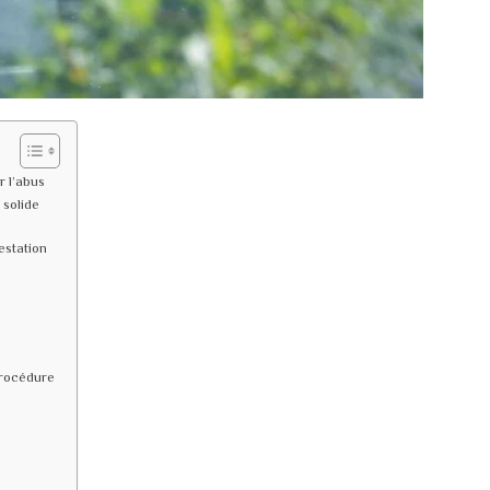
r l’abus
 solide
estation
procédure