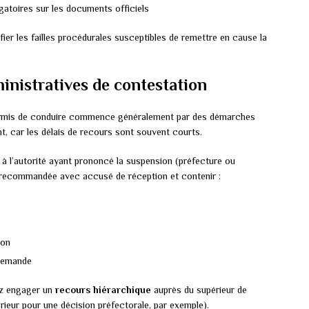
gatoires sur les documents officiels
fier les failles procédurales susceptibles de remettre en cause la
nistratives de contestation
permis de conduire commence généralement par des démarches
t, car les délais de recours sont souvent courts.
à l’autorité ayant prononcé la suspension (préfecture ou
re recommandée avec accusé de réception et contenir :
ion
 demande
ez engager un
recours hiérarchique
auprès du supérieur de
ntérieur pour une décision préfectorale, par exemple).