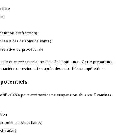
nduire
ées
station d’infraction)
 liée à des raisons de santé)
strative ou procédurale
e et créez un résumé clair de la situation. Cette préparation
e manière convaincante auprès des autorités compétentes.
 potentiels
otif valable pour contester une suspension abusive. Examinez
tion
alcoolémie, stupéfiants)
st, radar)