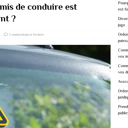
Pourq
mis de conduire est
est f
nt ?
Divor
juge
Ordon
e
Commentaires fermés
puiss
Comme
vos i
Comme
vos d
Avocat
Ordon
juridi
Prend
public