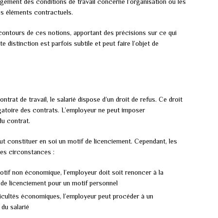
hangement des conditions de travail concerne l’organisation ou les
les éléments contractuels.
contours de ces notions, apportant des précisions sur ce qui
 distinction est parfois subtile et peut faire l’objet de
trat de travail, le salarié dispose d’un droit de refus. Ce droit
igatoire des contrats. L’employeur ne peut imposer
u contrat.
peut constituer en soi un motif de licenciement. Cependant, les
les circonstances :
otif non économique, l’employeur doit soit renoncer à la
 de licenciement pour un motif personnel
ifficultés économiques, l’employeur peut procéder à un
du salarié