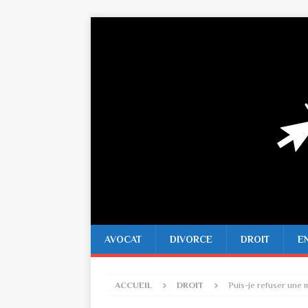
AVOCAT
DIVORCE
DROIT
E
ACCUEIL
DROIT
Puis-je refuser une 