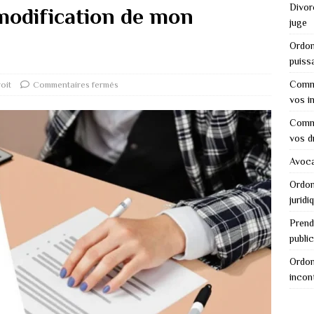
Divor
modification de mon
juge
Ordon
puiss
Comme
oit
Commentaires fermés
vos i
Comme
vos d
Avocat
Ordon
juridi
Prend
public
Ordon
incon