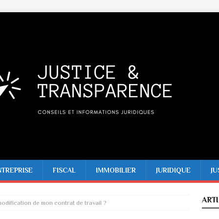
NTREPRISE
FISCAL
IMMOBILIER
JURIDIQUE
JU
ART
modification de mon contrat de travail ?