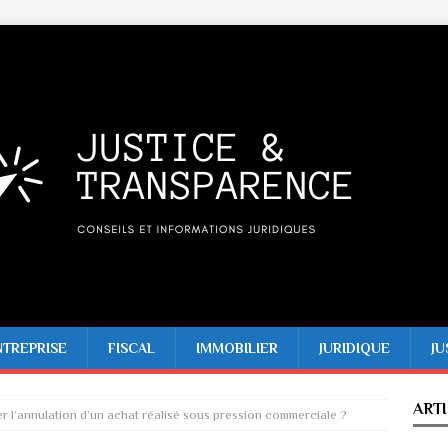
NTREPRISE
FISCAL
IMMOBILIER
JURIDIQUE
JU
ART
r l’annulation d’un achat réalisé sous pression commerciale ?