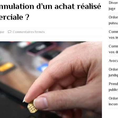
Divor
nnulation d’un achat réalisé
juge
rciale ?
Ordon
puiss
Comme
ique
Commentaires fermés
vos i
Comme
vos d
Avocat
Ordon
juridi
Prend
public
Ordon
incon