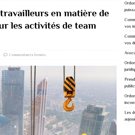
Ordon
puiss
 travailleurs en matière de
Comme
r les activités de team
vos i
Comme
vos d
Avocat
Commentaires fermés
Ordon
juridi
Prend
public
Ordon
incon
Les dé
aujour