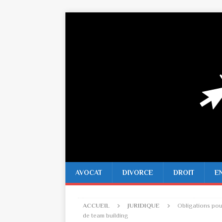
AVOCAT
DIVORCE
DROIT
E
ACCUEIL
JURIDIQUE
Obligations pour
de team building