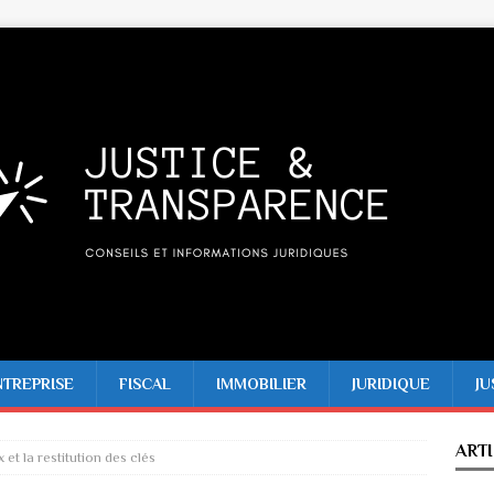
NTREPRISE
FISCAL
IMMOBILIER
JURIDIQUE
JU
ART
x et la restitution des clés