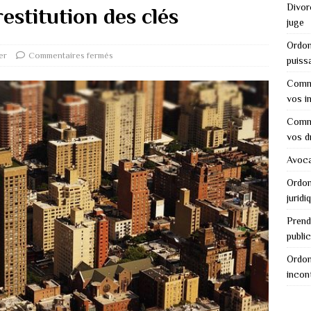
Divor
 restitution des clés
juge
Ordon
er
Commentaires fermés
puiss
Comme
vos i
Comme
vos d
Avocat
Ordon
juridi
Prend
public
Ordon
incon