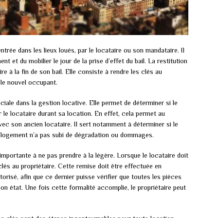
entrée dans les lieux loués, par le locataire ou son mandataire. Il
 et du mobilier le jour de la prise d’effet du bail. La restitution
e à la fin de son bail. Elle consiste à rendre les clés au
ur le nouvel occupant.
ciale dans la gestion locative. Elle permet de déterminer si le
 le locataire durant sa location. En effet, cela permet au
avec son ancien locataire. Il sert notamment à déterminer si le
 le logement n’a pas subi de dégradation ou dommages.
importante à ne pas prendre à la légère. Lorsque le locataire doit
s clés au propriétaire. Cette remise doit être effectuée en
orisé, afin que ce dernier puisse vérifier que toutes les pièces
bon état. Une fois cette formalité accomplie, le propriétaire peut