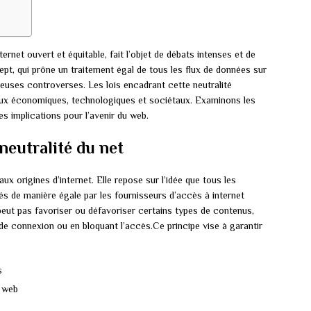
ternet ouvert et équitable, fait l’objet de débats intenses et de
ept, qui prône un traitement égal de tous les flux de données sur
reuses controverses. Les lois encadrant cette neutralité
eux économiques, technologiques et sociétaux. Examinons les
es implications pour l’avenir du web.
 neutralité du net
ux origines d’internet. Elle repose sur l’idée que tous les
tés de manière égale par les fournisseurs d’accès à internet
peut pas favoriser ou défavoriser certains types de contenus,
 de connexion ou en bloquant l’accès.Ce principe vise à garantir
s
u web
s