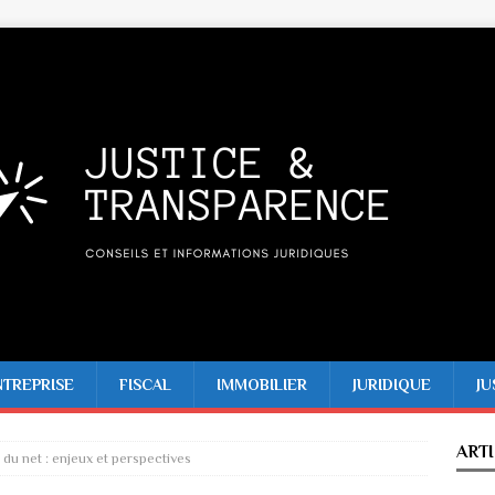
NTREPRISE
FISCAL
IMMOBILIER
JURIDIQUE
JU
ART
é du net : enjeux et perspectives