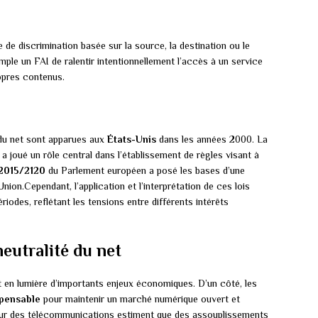
 de discrimination basée sur la source, la destination ou le
mple un FAI de ralentir intentionnellement l’accès à un service
opres contenus.
 du net sont apparues aux
États-Unis
dans les années 2000. La
 joué un rôle central dans l’établissement de règles visant à
2015/2120
du Parlement européen a posé les bases d’une
’Union.Cependant, l’application et l’interprétation de ces lois
riodes, reflétant les tensions entre différents intérêts
eutralité du net
t en lumière d’importants enjeux économiques. D’un côté, les
spensable
pour maintenir un marché numérique ouvert et
cteur des télécommunications estiment que des assouplissements