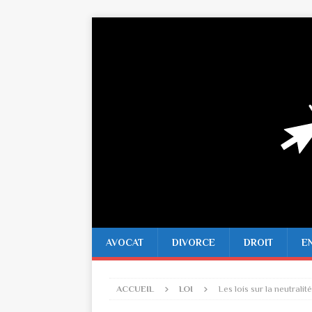
AVOCAT
DIVORCE
DROIT
E
ACCUEIL
LOI
Les lois sur la neutralit