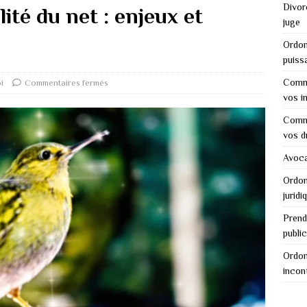
Divor
lité du net : enjeux et
juge
Ordon
puiss
Comme
i
Commentaires fermés
vos i
Comme
vos d
Avocat
Ordon
juridi
Prend
public
Ordon
incon