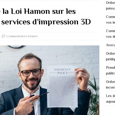
Ordon
puiss
 la Loi Hamon sur les
Comme
 services d’impression 3D
vos i
Comme
Commentaires fermés
vos d
Avocat
Ordon
juridi
Prend
public
Ordon
incon
Les dé
aujour