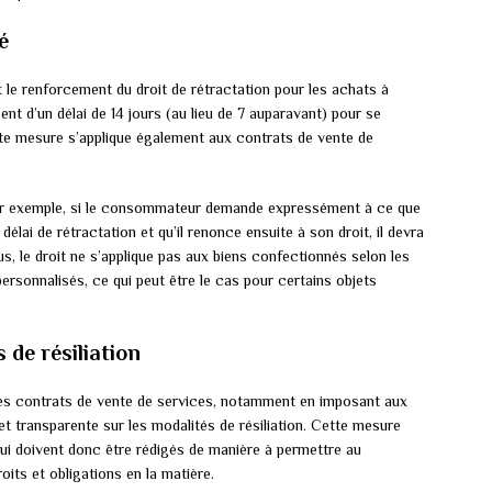
é
 le renforcement du droit de rétractation pour les achats à
t d’un délai de 14 jours (au lieu de 7 auparavant) pour se
Cette mesure s’applique également aux contrats de vente de
 Par exemple, si le consommateur demande expressément à ce que
élai de rétractation et qu’il renonce ensuite à son droit, il devra
lus, le droit ne s’applique pas aux biens confectionnés selon les
sonnalisés, ce qui peut être le cas pour certains objets
 de résiliation
 des contrats de vente de services, notamment en imposant aux
et transparente sur les modalités de résiliation. Cette mesure
qui doivent donc être rédigés de manière à permettre au
ts et obligations en la matière.