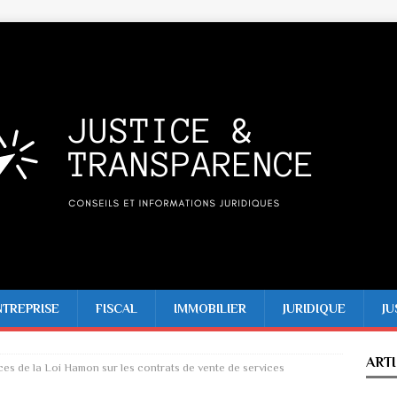
NTREPRISE
FISCAL
IMMOBILIER
JURIDIQUE
JU
ART
s de la Loi Hamon sur les contrats de vente de services