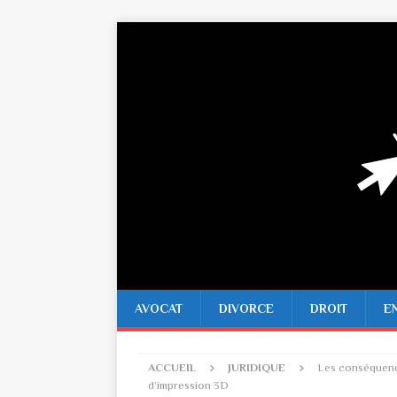
AVOCAT
DIVORCE
DROIT
E
ACCUEIL
JURIDIQUE
Les conséquence
d’impression 3D