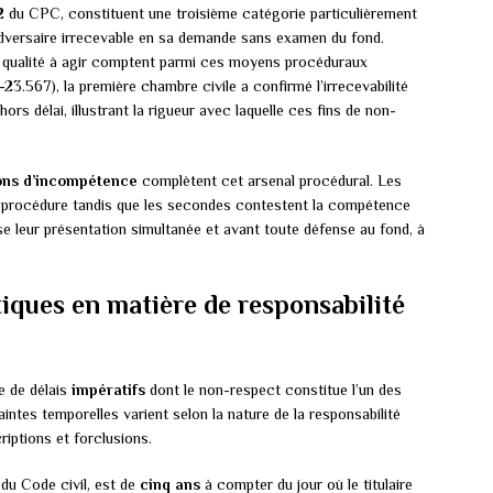
 122 du CPC, constituent une troisième catégorie particulièrement
’adversaire irrecevable en sa demande sans examen du fond.
de qualité à agir comptent parmi ces moyens procéduraux
-23.567), la première chambre civile a confirmé l’irrecevabilité
ors délai, illustrant la rigueur avec laquelle ces fins de non-
ons d’incompétence
complètent cet arsenal procédural. Les
 procédure tandis que les secondes contestent la compétence
ose leur présentation simultanée et avant toute défense au fond, à
itiques en matière de responsabilité
e de délais
impératifs
dont le non-respect constitue l’un des
intes temporelles varient selon la nature de la responsabilité
iptions et forclusions.
 du Code civil, est de
cinq ans
à compter du jour où le titulaire