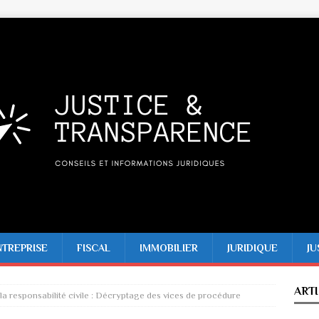
NTREPRISE
FISCAL
IMMOBILIER
JURIDIQUE
JU
ART
la responsabilité civile : Décryptage des vices de procédure