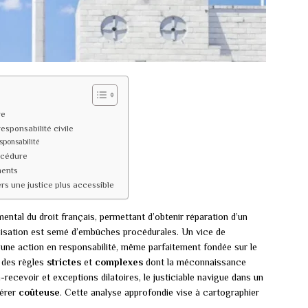
re
esponsabilité civile
sponsabilité
océdure
ments
s une justice plus accessible
mental du droit français, permettant d’obtenir réparation d’un
emnisation est semé d’embûches procédurales. Un vice de
ne action en responsabilité, même parfaitement fondée sur le
r des règles
strictes
et
complexes
dont la méconnaissance
n-recevoir et exceptions dilatoires, le justiciable navigue dans un
vérer
coûteuse
. Cette analyse approfondie vise à cartographier