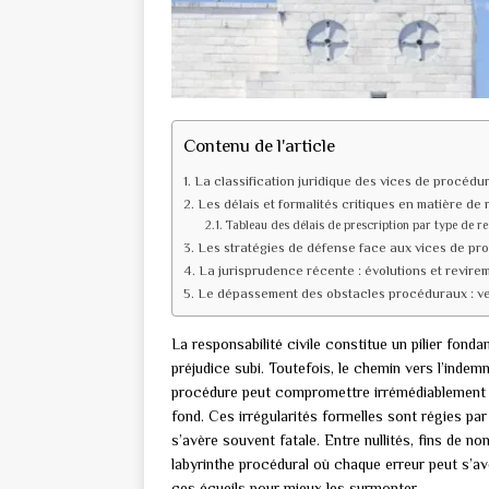
Contenu de l'article
La classification juridique des vices de procédu
Les délais et formalités critiques en matière de r
Tableau des délais de prescription par type de re
Les stratégies de défense face aux vices de pr
La jurisprudence récente : évolutions et revire
Le dépassement des obstacles procéduraux : ver
La responsabilité civile constitue un pilier fonda
préjudice subi. Toutefois, le chemin vers l’ind
procédure peut compromettre irrémédiablement u
fond. Ces irrégularités formelles sont régies pa
s’avère souvent fatale. Entre nullités, fins de no
labyrinthe procédural où chaque erreur peut s’a
ces écueils pour mieux les surmonter.