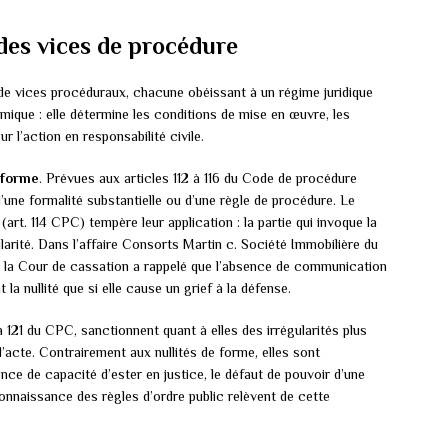
 des vices de procédure
 de vices procéduraux, chacune obéissant à un régime juridique
mique : elle détermine les conditions de mise en œuvre, les
r l’action en responsabilité civile.
 forme
. Prévues aux articles 112 à 116 du Code de procédure
d’une formalité substantielle ou d’une règle de procédure. Le
 (art. 114 CPC) tempère leur application : la partie qui invoque la
gularité. Dans l’affaire Consorts Martin c. Société Immobilière du
7), la Cour de cassation a rappelé que l’absence de communication
la nullité que si elle cause un grief à la défense.
7 à 121 du CPC, sanctionnent quant à elles des irrégularités plus
’acte. Contrairement aux nullités de forme, elles sont
nce de capacité d’ester en justice, le défaut de pouvoir d’une
onnaissance des règles d’ordre public relèvent de cette