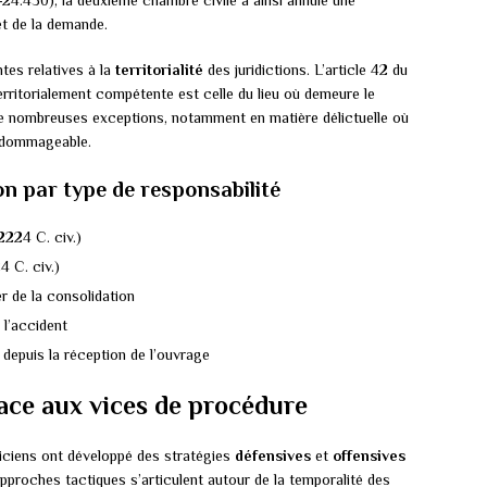
24.430), la deuxième chambre civile a ainsi annulé une
et de la demande.
tes relatives à la
territorialité
des juridictions. L’article 42 du
territorialement compétente est celle du lieu où demeure le
 de nombreuses exceptions, notamment en matière délictuelle où
it dommageable.
on par type de responsabilité
2224 C. civ.)
4 C. civ.)
r de la consolidation
 l’accident
 depuis la réception de l’ouvrage
face aux vices de procédure
ticiens ont développé des stratégies
défensives
et
offensives
approches tactiques s’articulent autour de la temporalité des