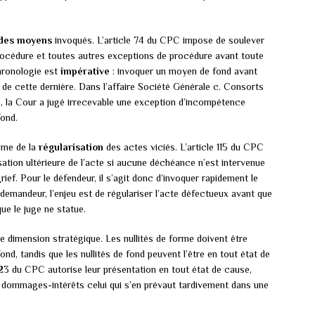
 des moyens
invoqués. L’article 74 du CPC impose de soulever
procédure et toutes autres exceptions de procédure avant toute
hronologie est
impérative
: invoquer un moyen de fond avant
 de cette dernière. Dans l’affaire Société Générale c. Consorts
34), la Cour a jugé irrecevable une exception d’incompétence
fond.
gime de la
régularisation
des actes viciés. L’article 115 du CPC
isation ultérieure de l’acte si aucune déchéance n’est intervenue
grief. Pour le défendeur, il s’agit donc d’invoquer rapidement le
 demandeur, l’enjeu est de régulariser l’acte défectueux avant que
ue le juge ne statue.
e dimension stratégique. Les nullités de forme doivent être
fond, tandis que les nullités de fond peuvent l’être en tout état de
 123 du CPC autorise leur présentation en tout état de cause,
s dommages-intérêts celui qui s’en prévaut tardivement dans une