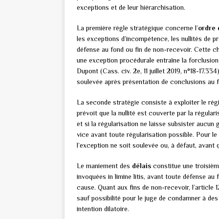
exceptions et de leur hiérarchisation.
La première règle stratégique concerne l’
ordre
les exceptions d’incompétence, les nullités de 
défense au fond ou fin de non-recevoir. Cette c
une exception procédurale entraîne la forclusion
Dupont (Cass. civ. 2e, 11 juillet 2019, n°18-17.3
soulevée après présentation de conclusions au 
La seconde stratégie consiste à exploiter le ré
prévoit que la nullité est couverte par la régular
et si la régularisation ne laisse subsister aucun 
vice avant toute régularisation possible. Pour le
l’exception ne soit soulevée ou, à défaut, avant q
Le maniement des
délais
constitue une troisièm
invoquées in limine litis, avant toute défense au 
cause. Quant aux fins de non-recevoir, l’article
sauf possibilité pour le juge de condamner à de
intention dilatoire.