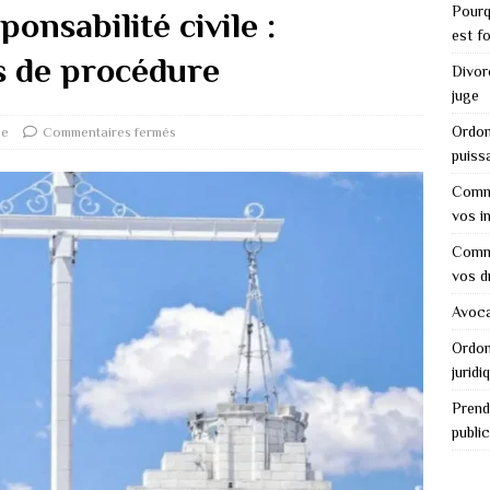
Pourq
ponsabilité civile :
est f
s de procédure
Divor
juge
Ordon
ue
Commentaires fermés
puiss
Comme
vos i
Comme
vos d
Avocat
Ordon
juridi
Prend
public