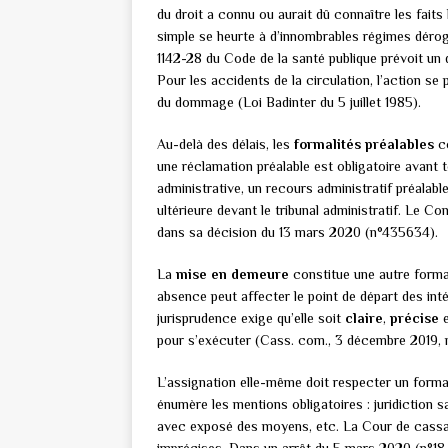
du droit a connu ou aurait dû connaître les fait
simple se heurte à d’innombrables régimes dérogat
1142-28 du Code de la santé publique prévoit un
Pour les accidents de la circulation, l’action se
du dommage (Loi Badinter du 5 juillet 1985).
Au-delà des délais, les
formalités préalables
co
une réclamation préalable est obligatoire avant t
administrative, un recours administratif préalabl
ultérieure devant le tribunal administratif. Le C
dans sa décision du 13 mars 2020 (n°435634).
La
mise en demeure
constitue une autre formal
absence peut affecter le point de départ des in
jurisprudence exige qu’elle soit
claire
,
précise
e
pour s’exécuter (Cass. com., 3 décembre 2019, 
L’assignation elle-même doit respecter un form
énumère les mentions obligatoires : juridiction sa
avec exposé des moyens, etc. La Cour de cassat