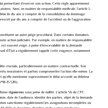
s lui permettant d’exercer son action. Cette règle apparemment
oires. Ainsi, en matière de responsabilité médicale, l’article L.
 délai de dix ans à compter de la consolidation du dommage.
 prescrit par dix ans à compter de l’accident ou de l’aggravation
nstituent un autre piège procédural. Dans certains domaines,
oute action judiciaire. Par exemple, en matière de responsabilité
e est souvent exigé, à peine d’irrecevabilité de la demande
onseil d’État a régulièrement rappelé cette exigence, notamment
ité cruciale, particulièrement en matière contractuelle. Son
térêts moratoires et parfois compromettre l’action elle-même. La
t qu’elle mentionne expressément le délai accordé au débiteur
n°18-15.520).
alisme
rigoureux
sous peine de nullité. L’article 56 du CPC
isie, date de l’audience, identité des parties, objet de la demande
ion sanctionne régulièrement les assignations incomplètes ou