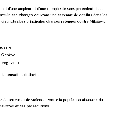
ć
est d’une ampleur et d’une complexité sans précédent dans
ormulé des charges couvrant une décennie de conflits dans les
s distinctes.Les principales charges retenues contre Milošević
 guerre
e Genève
erzégovine)
d’accusation distincts :
 de terreur et de violence contre la population albanaise du
meurtres et des persécutions.