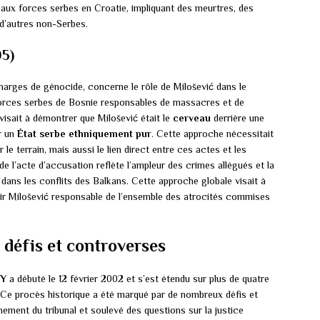
aux forces serbes en Croatie, impliquant des meurtres, des
d’autres non-Serbes.
95)
charges de génocide, concerne le rôle de Milošević dans le
forces serbes de Bosnie responsables de massacres et de
isait à démontrer que Milošević était le
cerveau
derrière une
r un
État serbe ethniquement pur
. Cette approche nécessitait
e terrain, mais aussi le lien direct entre ces actes et les
e l’acte d’accusation reflète l’ampleur des crimes allégués et la
 dans les conflits des Balkans. Cette approche globale visait à
nir Milošević responsable de l’ensemble des atrocités commises
 défis et controverses
IY
a débuté le 12 février 2002 et s’est étendu sur plus de quatre
. Ce procès historique a été marqué par de nombreux défis et
nement du tribunal et soulevé des questions sur la justice