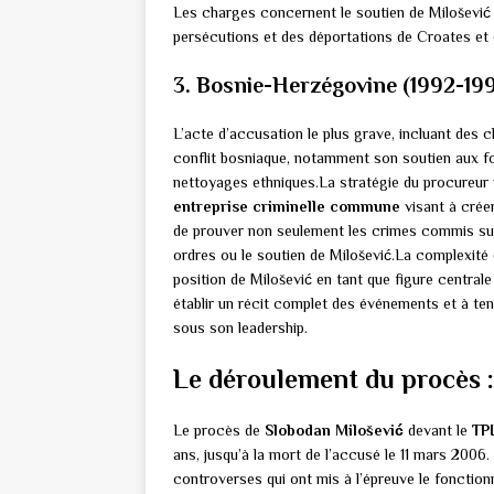
Les charges concernent le soutien de Milošević 
persécutions et des déportations de Croates et 
3. Bosnie-Herzégovine (1992-19
L’acte d’accusation le plus grave, incluant des 
conflit bosniaque, notamment son soutien aux 
nettoyages ethniques.La stratégie du procureur v
entreprise criminelle commune
visant à crée
de prouver non seulement les crimes commis sur l
ordres ou le soutien de Milošević.La complexité d
position de Milošević en tant que figure centrale
établir un récit complet des événements et à te
sous son leadership.
Le déroulement du procès :
Le procès de
Slobodan Milošević
devant le
TP
ans, jusqu’à la mort de l’accusé le 11 mars 2006
controverses qui ont mis à l’épreuve le fonction