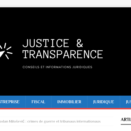
NTREPRISE
FISCAL
IMMOBILIER
JURIDIQUE
JU
ART
dan Milošević : crimes de guerre et tribunaux internationaux