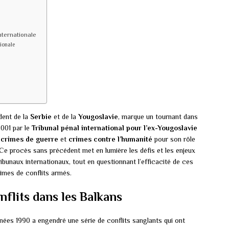
internationale
ionale
ident de la
Serbie
et de la
Yougoslavie
, marque un tournant dans
 2001 par le
Tribunal pénal international pour l’ex-Yougoslavie
e
crimes de guerre
et
crimes contre l’humanité
pour son rôle
e procès sans précédent met en lumière les défis et les enjeux
ribunaux internationaux, tout en questionnant l’efficacité de ces
ctimes de conflits armés.
nflits dans les Balkans
nées 1990 a engendré une série de conflits sanglants qui ont