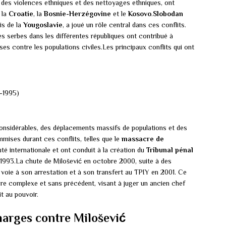
 des violences ethniques et des nettoyages ethniques, ont
 la
Croatie
, la
Bosnie-Herzégovine
et le
Kosovo
.
Slobodan
is de la
Yougoslavie
, a joué un rôle central dans ces conflits.
es serbes dans les différentes républiques ont contribué à
es contre les populations civiles.Les principaux conflits qui ont
-1995)
onsidérables, des déplacements massifs de populations et des
mises durant ces conflits, telles que le
massacre de
 internationale et ont conduit à la création du
Tribunal pénal
1993.La chute de Milošević en octobre 2000, suite à des
a voie à son arrestation et à son transfert au TPIY en 2001. Ce
ire complexe et sans précédent, visant à juger un ancien chef
t au pouvoir.
charges contre Milošević