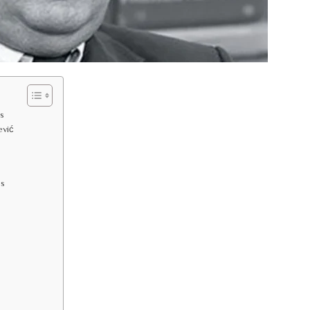
ns
ević
es