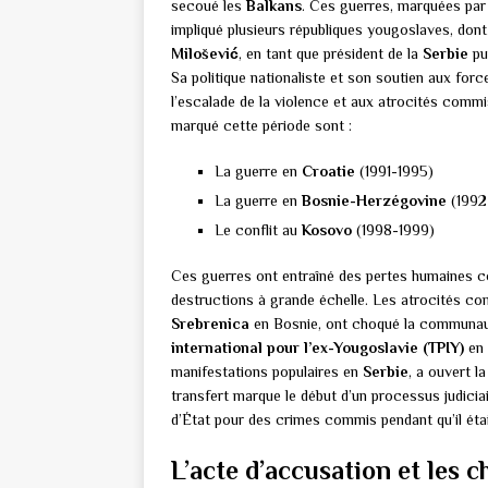
secoué les
Balkans
. Ces guerres, marquées par
impliqué plusieurs républiques yougoslaves, dont
Milošević
, en tant que président de la
Serbie
pu
Sa politique nationaliste et son soutien aux forc
l’escalade de la violence et aux atrocités commis
marqué cette période sont :
La guerre en
Croatie
(1991-1995)
La guerre en
Bosnie-Herzégovine
(1992
Le conflit au
Kosovo
(1998-1999)
Ces guerres ont entraîné des pertes humaines c
destructions à grande échelle. Les atrocités com
Srebrenica
en Bosnie, ont choqué la communauté
international pour l’ex-Yougoslavie (TPIY)
en 
manifestations populaires en
Serbie
, a ouvert l
transfert marque le début d’un processus judicia
d’État pour des crimes commis pendant qu’il étai
L’acte d’accusation et les 