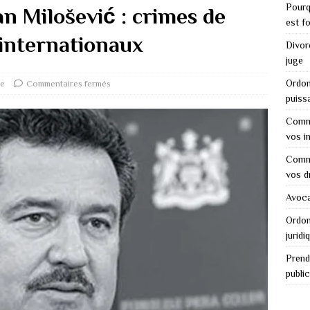
Pourq
n Milošević : crimes de
est f
 internationaux
Divor
juge
Ordon
ce
Commentaires fermés
puiss
Comme
vos i
Comme
vos d
Avocat
Ordon
juridi
Prend
public