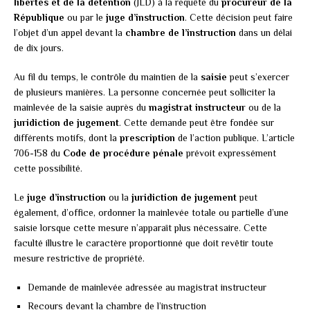
libertés et de la détention
(JLD) à la requête du
procureur de la
République
ou par le
juge d’instruction
. Cette décision peut faire
l’objet d’un appel devant la
chambre de l’instruction
dans un délai
de dix jours.
Au fil du temps, le contrôle du maintien de la
saisie
peut s’exercer
de plusieurs manières. La personne concernée peut solliciter la
mainlevée de la saisie auprès du
magistrat instructeur
ou de la
juridiction de jugement
. Cette demande peut être fondée sur
différents motifs, dont la
prescription
de l’action publique. L’article
706-158 du
Code de procédure pénale
prévoit expressément
cette possibilité.
Le
juge d’instruction
ou la
juridiction de jugement
peut
également, d’office, ordonner la mainlevée totale ou partielle d’une
saisie lorsque cette mesure n’apparaît plus nécessaire. Cette
faculté illustre le caractère proportionné que doit revêtir toute
mesure restrictive de propriété.
Demande de mainlevée adressée au magistrat instructeur
Recours devant la chambre de l’instruction