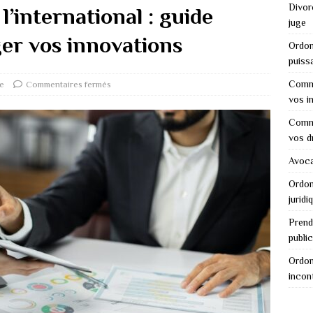
Divor
l’international : guide
juge
er vos innovations
Ordon
puiss
Comme
ue
Commentaires fermés
vos i
Comme
vos d
Avocat
Ordon
juridi
Prend
public
Ordon
incon