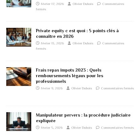
février 17, 2026
Olivier Dubois
Commentaires
fermés
Private equity c est quoi : 5 points clés à
connaître en 2026
février 13, 2026
Olivier Dubois
Commentaires
fermés
Frais repas impots 2023 : Quels
remboursements légaux pour les
professionnels
février 9, 2026
Olivier Dubois
Commentaires fermés
Manipulateur pervers : la procédure judiciaire
expliquée
février 5, 2026
Olivier Dubois
Commentaires fermés