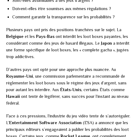
Sont-elles assimilables à des jeux d’argent ?
Doivent-elles être soumises aux mêmes régulations ?
Comment garantir la transparence sur les probabilités ?
Plusieurs pays ont pris des positions tranchées sur le sujet. La
Belgique
et les
Pays-Bas
ont interdit les loot boxes payantes, les
considérant comme des jeux de hasard illégaux. Le
Japon
a interdit
une forme spécifique de loot boxes, les « complete gacha », jugées
trop addictives.
D’autres pays ont opté pour une approche plus nuancée. Au
Royaume-Uni
, une commission parlementaire a recommandé de
réglementer les loot boxes sous le régime des jeux d’argent, sans
pour autant les interdire. Aux
États-Unis
, certains États comme
Hawaii
ont tenté de légiférer, sans succès pour l’instant au niveau
fédéral.
Face à ces pressions, l’industrie du jeu vidéo tente de s’autoréguler.
L’
Entertainment Software Association
(ESA) a annoncé que les
principaux éditeurs s’engageaient à publier les probabilités des loot
boxes. Certains jeux, comme
Rocket League
, ont complètement