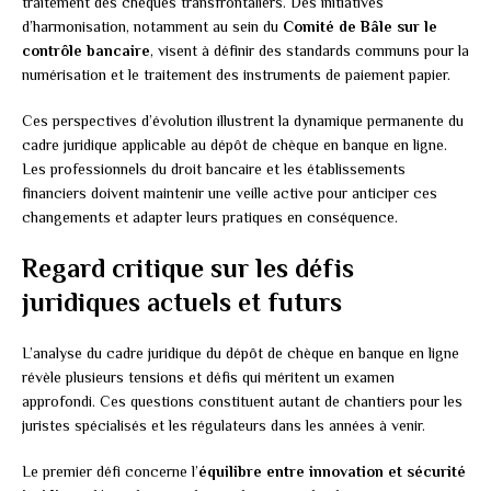
traitement des chèques transfrontaliers. Des initiatives
d’harmonisation, notamment au sein du
Comité de Bâle sur le
contrôle bancaire
, visent à définir des standards communs pour la
numérisation et le traitement des instruments de paiement papier.
Ces perspectives d’évolution illustrent la dynamique permanente du
cadre juridique applicable au dépôt de chèque en banque en ligne.
Les professionnels du droit bancaire et les établissements
financiers doivent maintenir une veille active pour anticiper ces
changements et adapter leurs pratiques en conséquence.
Regard critique sur les défis
juridiques actuels et futurs
L’analyse du cadre juridique du dépôt de chèque en banque en ligne
révèle plusieurs tensions et défis qui méritent un examen
approfondi. Ces questions constituent autant de chantiers pour les
juristes spécialisés et les régulateurs dans les années à venir.
Le premier défi concerne l’
équilibre entre innovation et sécurité