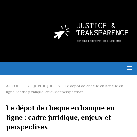
ACCUEIL
JURIDIQUE
Le dépôt de chèque en banque en
ligne : cadre juridique, enjeux et perspectives
Le dépôt de chèque en banque en
ligne : cadre juridique, enjeux et
perspectives