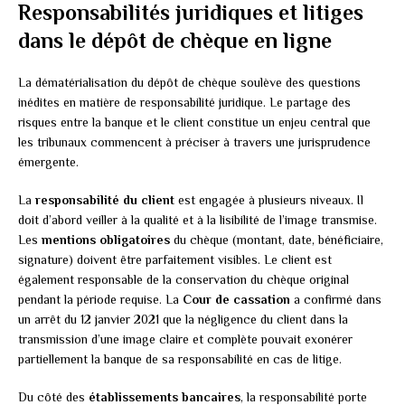
Responsabilités juridiques et litiges
dans le dépôt de chèque en ligne
La dématérialisation du dépôt de chèque soulève des questions
inédites en matière de responsabilité juridique. Le partage des
risques entre la banque et le client constitue un enjeu central que
les tribunaux commencent à préciser à travers une jurisprudence
émergente.
La
responsabilité du client
est engagée à plusieurs niveaux. Il
doit d’abord veiller à la qualité et à la lisibilité de l’image transmise.
Les
mentions obligatoires
du chèque (montant, date, bénéficiaire,
signature) doivent être parfaitement visibles. Le client est
également responsable de la conservation du chèque original
pendant la période requise. La
Cour de cassation
a confirmé dans
un arrêt du 12 janvier 2021 que la négligence du client dans la
transmission d’une image claire et complète pouvait exonérer
partiellement la banque de sa responsabilité en cas de litige.
Du côté des
établissements bancaires
, la responsabilité porte