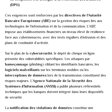
(DPO)
Ces exigences sont renforcées par les
directives de l’Autorité
Bancaire Européenne (ABE)
sur la gestion des risques liés aux
technologies de l’information et de la communication. L’ABE
impose aux établissements financiers un niveau élevé de résilience
face aux cybermenaces, avec des tests réguliers d’intrusion et des
plans de continuité d’activité.
Sur le plan de la
cybersécurité
, le dépôt de chèque en ligne
présente des vulnérabilités spécifiques. Les attaques par
hameçonnage
(phishing) ciblant les identifiants bancaires, les
logiciels malveillants
sur les terminaux mobiles ou les
interceptions de données
lors de la transmission constituent des
risques majeurs. L’
Agence Nationale de la Sécurité des
Systèmes d’Information (ANSSI)
a publié plusieurs référentiels
techniques que les banques doivent intégrer dans leurs dispositifs
de sécurité.
La
notification des violations de données
constitue une