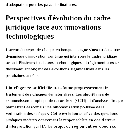
d’adéquation pour les pays destinataires.
Perspectives d’évolution du cadre
juridique face aux innovations
technologiques
L’avenir du dépôt de chèque en banque en ligne s’inscrit dans une
dynamique d’innovation continue qui interroge le cadre juridique
actuel. Plusieurs tendances technologiques et réglementaires se
dessinent, annonçant des évolutions significatives dans les
prochaines années.
L’
intelligence artificielle
transforme progressivement le
traitement des chèques dématérialisés. Les algorithmes de
reconnaissance optique de caractères (
OCR
) et d’analyse d’image
permettent désormais une automatisation poussée de la
vérification des chèques. Cette évolution soulève des questions
juridiques inédites concernant la responsabilité en cas d’erreur
d’interprétation par l’IA. Le
projet de règlement européen sur