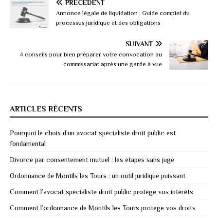
PRÉCÉDENT
Annonce légale de liquidation : Guide complet du
processus juridique et des obligations
SUIVANT
4 conseils pour bien préparer votre convocation au
commissariat après une garde à vue
ARTICLES RÉCENTS
Pourquoi le choix d’un avocat spécialiste droit public est
fondamental
Divorce par consentement mutuel : les étapes sans juge
Ordonnance de Montils les Tours : un outil juridique puissant
Comment l’avocat spécialiste droit public protège vos intérêts
Comment l’ordonnance de Montils les Tours protège vos droits