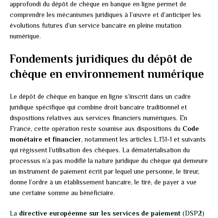
approfondi du dépôt de chèque en banque en ligne permet de
comprendre les mécanismes juridiques à l’œuvre et d’anticiper les
évolutions futures d’un service bancaire en pleine mutation
numérique.
Fondements juridiques du dépôt de
chèque en environnement numérique
Le dépôt de chèque en banque en ligne s’inscrit dans un cadre
juridique spécifique qui combine droit bancaire traditionnel et
dispositions relatives aux services financiers numériques. En
France, cette opération reste soumise aux dispositions du
Code
monétaire et financier
, notamment les articles L.131-1 et suivants
qui régissent l’utilisation des chèques. La dématérialisation du
processus n’a pas modifié la nature juridique du chèque qui demeure
un instrument de paiement écrit par lequel une personne, le tireur,
donne l’ordre à un établissement bancaire, le tiré, de payer à vue
une certaine somme au bénéficiaire.
La
directive européenne sur les services de paiement
(DSP2)