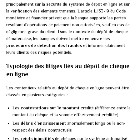
principalement sur la sécurité du système de dépôt en ligne et sur
la vérification des éléments transmis. L’article L.133-19 du Code
monétaire et financier prévoit que la banque supporte les pertes
résultant d’opérations de paiement non autorisées, sauf en cas de
négligence grave du client. Dans le contexte du dépôt de chèque
dématérialisé, les banques doivent mettre en œuvre des
procédures de détection des fraudes
et informer clairement
leurs clients des risques potentiels.
Typologie des litiges liés au dépôt de chèque
en ligne
Les contentieux relatifs au dépôt de chèque en ligne peuvent être
classés en plusieurs catégories :
Les
contestations sur le montant
crédité (différence entre le
montant du chèque et la somme effectivement créditée)
Les
délais d’encaissement
anormalement longs ou le non-
respect des délais contractuels
Les
rejets injustifiés
de chèques par le système automatisé