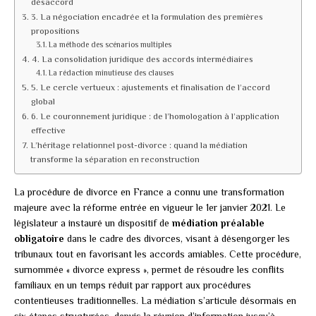
désaccord
3. La négociation encadrée et la formulation des premières
propositions
La méthode des scénarios multiples
4. La consolidation juridique des accords intermédiaires
La rédaction minutieuse des clauses
5. Le cercle vertueux : ajustements et finalisation de l’accord
global
6. Le couronnement juridique : de l’homologation à l’application
effective
L’héritage relationnel post-divorce : quand la médiation
transforme la séparation en reconstruction
La procédure de divorce en France a connu une transformation
majeure avec la réforme entrée en vigueur le 1er janvier 2021. Le
législateur a instauré un dispositif de
médiation préalable
obligatoire
dans le cadre des divorces, visant à désengorger les
tribunaux tout en favorisant les accords amiables. Cette procédure,
surnommée « divorce express », permet de résoudre les conflits
familiaux en un temps réduit par rapport aux procédures
contentieuses traditionnelles. La médiation s’articule désormais en
six étapes structurées, depuis la réunion d’information jusqu’à