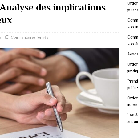
Ordon
 Analyse des implications
puiss
eux
Comme
vos i
Comme
e
Commentaires fermés
vos d
Avocat
Ordon
juridi
Prend
public
Ordon
incon
Les dé
aujour