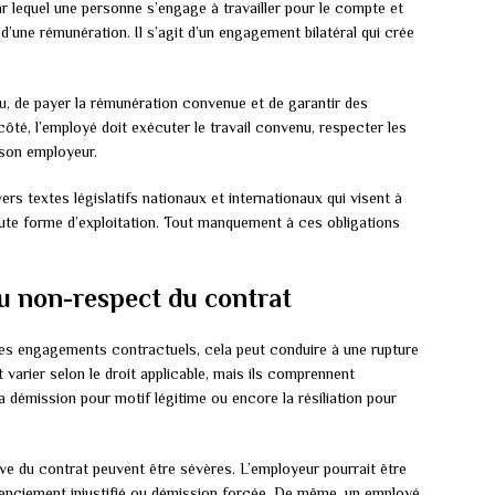
 lequel une personne s’engage à travailler pour le compte et
d’une rémunération. Il s’agit d’un engagement bilatéral qui crée
nu, de payer la rémunération convenue et de garantir des
ôté, l’employé doit exécuter le travail convenu, respecter les
 son employeur.
ers textes législatifs nationaux et internationaux qui visent à
toute forme d’exploitation. Tout manquement à ces obligations
u non-respect du contrat
 ses engagements contractuels, cela peut conduire à une rupture
 varier selon le droit applicable, mais ils comprennent
a démission pour motif légitime ou encore la résiliation pour
ve du contrat peuvent être sévères. L’employeur pourrait être
icenciement injustifié ou démission forcée. De même, un employé