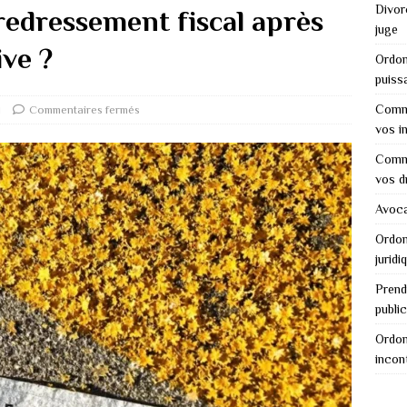
Divor
edressement fiscal après
juge
ive ?
Ordon
puiss
Comme
l
Commentaires fermés
vos i
Comme
vos d
Avocat
Ordon
juridi
Prend
public
Ordon
incon