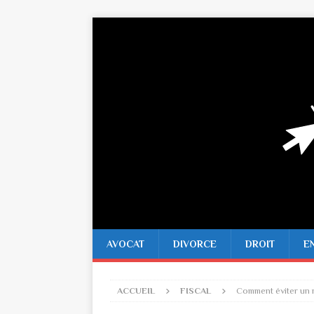
AVOCAT
DIVORCE
DROIT
E
ACCUEIL
FISCAL
Comment éviter un r