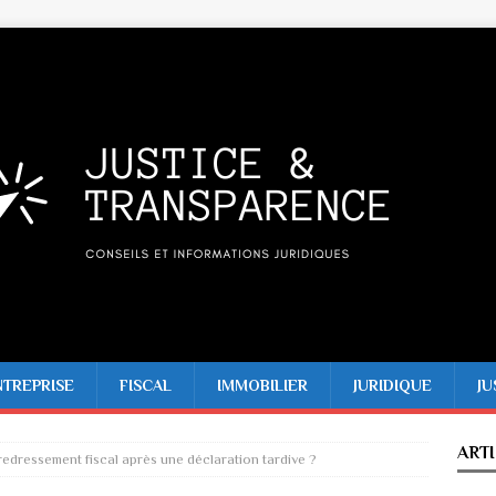
NTREPRISE
FISCAL
IMMOBILIER
JURIDIQUE
JU
ART
edressement fiscal après une déclaration tardive ?