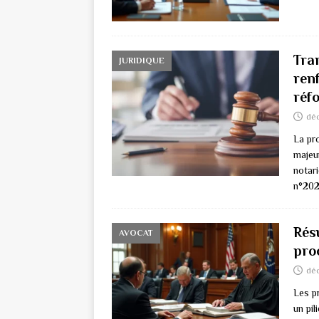
Tra
JURIDIQUE
ren
réf
dé
La pr
majeur
notari
n°202
Résu
AVOCAT
pro
dé
Les p
un pil