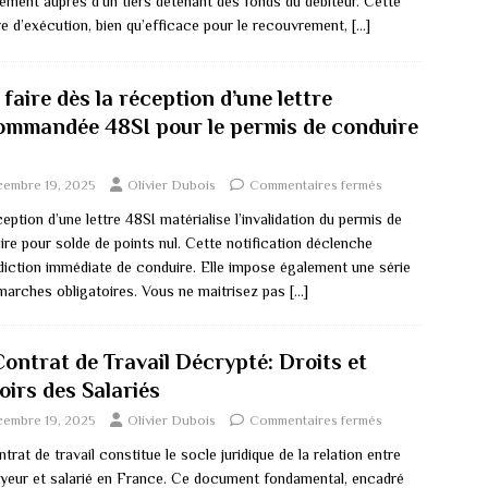
tement auprès d’un tiers détenant des fonds du débiteur. Cette
e d’exécution, bien qu’efficace pour le recouvrement,
[…]
faire dès la réception d’une lettre
ommandée 48SI pour le permis de conduire
cembre 19, 2025
Olivier Dubois
Commentaires fermés
eption d’une lettre 48SI matérialise l’invalidation du permis de
re pour solde de points nul. Cette notification déclenche
rdiction immédiate de conduire. Elle impose également une série
marches obligatoires. Vous ne maitrisez pas
[…]
Contrat de Travail Décrypté: Droits et
oirs des Salariés
cembre 19, 2025
Olivier Dubois
Commentaires fermés
trat de travail constitue le socle juridique de la relation entre
yeur et salarié en France. Ce document fondamental, encadré