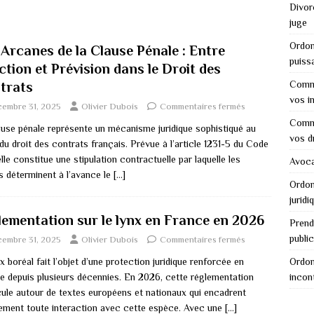
Divor
juge
Ordon
 Arcanes de la Clause Pénale : Entre
puiss
tion et Prévision dans le Droit des
Comme
trats
vos i
cembre 31, 2025
Olivier Dubois
Commentaires fermés
Comme
ause pénale représente un mécanisme juridique sophistiqué au
vos d
u droit des contrats français. Prévue à l’article 1231-5 du Code
 elle constitue une stipulation contractuelle par laquelle les
Avocat
s déterminent à l’avance le
[…]
Ordon
juridi
lementation sur le lynx en France en 2026
Prend
public
cembre 31, 2025
Olivier Dubois
Commentaires fermés
x boréal fait l’objet d’une protection juridique renforcée en
Ordon
e depuis plusieurs décennies. En 2026, cette réglementation
incon
icule autour de textes européens et nationaux qui encadrent
tement toute interaction avec cette espèce. Avec une
[…]