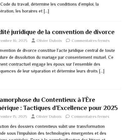
 Code du travail, détermine les conditions d’emploi, la
ération, les horaires et
[…]
dité juridique de la convention de divorce
cembre 16, 2025
Olivier Dubois
Commentaires fermés
vention de divorce constitue l’acte juridique central de toute
dure de dissolution du mariage par consentement mutuel. Ce
ent contractuel engage les époux sur l’ensemble des
quences de leur séparation et détermine leurs droits
[…]
amorphose du Contentieux à l’Ère
érique : Tactiques d’Excellence pour 2025
cembre 15, 2025
Olivier Dubois
Commentaires fermés
stion des dossiers contentieux subit une transformation
nde sous l’impulsion des technologies émergentes et des