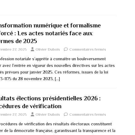
nsformation numérique et formalisme
forcé : Les actes notariés face aux
ormes de 2025
cembre 27, 2025
Olivier Dubois
Commentaires fermés
ofession notariale s’apprête à connaître un bouleversement
 avec l’entrée en vigueur des nouvelles directives sur les actes
és prévues pour janvier 2025. Ces réformes, issues de la loi
3-1175 du 28 novembre 2023,
[…]
ltats élections présidentielles 2026 :
cédures de vérification
cembre 27, 2025
Olivier Dubois
Commentaires fermés
rocédures de vérification des résultats électoraux constituent
ier de la démocratie française, garantissant la transparence et la