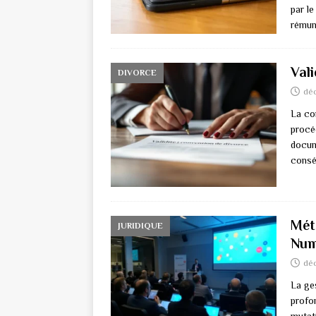
par le
rémun
Vali
DIVORCE
dé
La con
procé
docum
consé
Mét
JURIDIQUE
Num
dé
La ge
profo