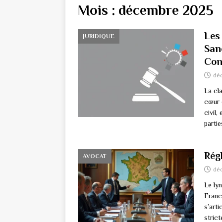
Mois :
décembre 2025
Les
JURIDIQUE
Sanc
Con
dé
La cl
cœur d
civil,
partie
Rég
AVOCAT
dé
Le lyn
Franc
s’art
stric