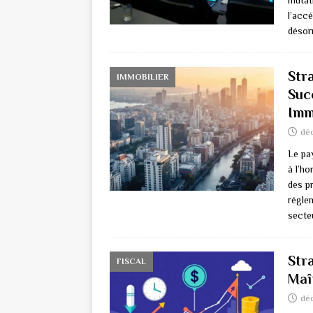
mutati
l’accé
déso
Stra
IMMOBILIER
Suc
Imm
déc
Le pa
à l’h
des p
réglem
secteu
Str
FISCAL
Maî
dé