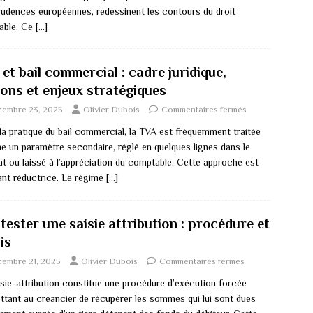
prudences européennes, redessinent les contours du droit
cable. Ce
[…]
et bail commercial : cadre juridique,
ions et enjeux stratégiques
cembre 23, 2025
Olivier Dubois
Commentaires fermés
la pratique du bail commercial, la TVA est fréquemment traitée
 un paramètre secondaire, réglé en quelques lignes dans le
at ou laissé à l’appréciation du comptable. Cette approche est
ant réductrice. Le régime
[…]
ester une saisie attribution : procédure et
is
cembre 21, 2025
Olivier Dubois
Commentaires fermés
isie-attribution constitue une procédure d’exécution forcée
ttant au créancier de récupérer les sommes qui lui sont dues