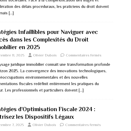
ons sociétales. Face à la complexification des litiges et
lération des délais procéduraux, les praticiens du droit doivent
rmais
[…]
tégies Infaillibles pour Naviguer avec
cès dans les Complexités du Droit
obilier en 2025
embre 11, 2025
Olivier Dubois
Commentaires fermés
ysage juridique immobilier connaît une transformation profonde
orizon 2025. La convergence des innovations technologiques,
réoccupations environnementales et des nouvelles
entations fiscales redéfinit entièrement les pratiques du
r. Les professionnels et particuliers doivent
[…]
atégies d’Optimisation Fiscale 2024 :
trisez les Dispositifs Légaux
cembre 7, 2025
Olivier Dubois
Commentaires fermés