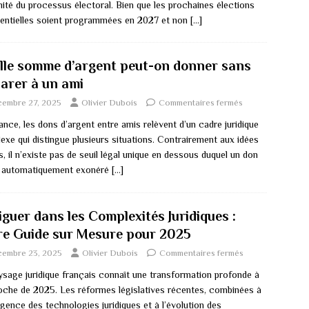
mité du processus électoral. Bien que les prochaines élections
dentielles soient programmées en 2027 et non
[…]
lle somme d’argent peut-on donner sans
larer à un ami
cembre 27, 2025
Olivier Dubois
Commentaires fermés
nce, les dons d’argent entre amis relèvent d’un cadre juridique
exe qui distingue plusieurs situations. Contrairement aux idées
, il n’existe pas de seuil légal unique en dessous duquel un don
t automatiquement exonéré
[…]
guer dans les Complexités Juridiques :
re Guide sur Mesure pour 2025
cembre 23, 2025
Olivier Dubois
Commentaires fermés
ysage juridique français connaît une transformation profonde à
roche de 2025. Les réformes législatives récentes, combinées à
gence des technologies juridiques et à l’évolution des