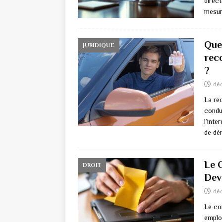
direc
mesur
Que 
JURIDIQUE
rec
?
dé
La réc
condui
l’inte
de dé
Le 
DROIT
Dev
dé
Le con
emplo