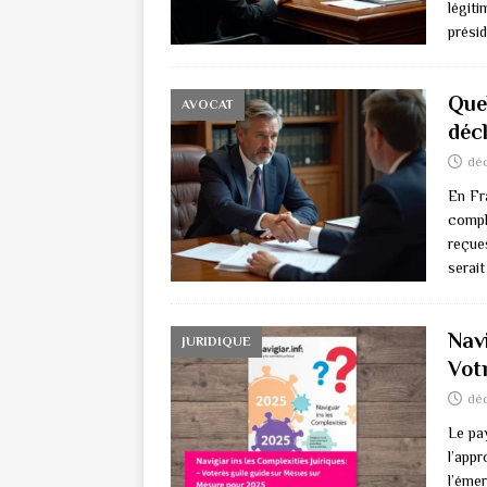
légiti
prési
Que
AVOCAT
déc
dé
En Fra
compl
reçues
serai
Navi
JURIDIQUE
Vot
dé
Le pa
l’app
l’émer