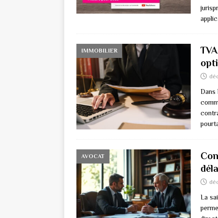
juris
appli
TVA 
IMMOBILIER
opt
dé
Dans 
comme
contr
pourt
Cont
AVOCAT
déla
dé
La sa
perme